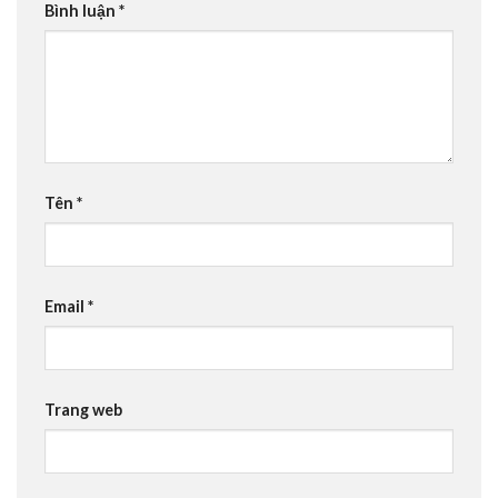
Bình luận
*
Tên
*
Email
*
Trang web