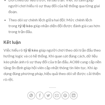
người chơi hiểu rõ sự thay đổi của hệ thống qua từng giai
đoạn.
Theo dõi sự chênh lệch giữa hai đội: Mức chênh lệch
trong
tỷ lệ kèo
giúp nhận diện đội được đánh giá cao hơn
trong trận đấu.
Kết luận
Việc hiểu rõ
tỷ lệ kèo
giúp người chơi theo dõi trận đấu theo
hướng logic và có hệ thống. Khi quan sát đúng cách, dữ liệu
kèo phản ánh rõ sự thay đổi của trận đấu. AO88 cung cấp nền
tảng ổn định giúp hội viên cập nhật thông tin liên tục. Khi áp
dụng đúng phương pháp, hiệu quả theo dõi sẽ được cải thiện
rõ rệt.