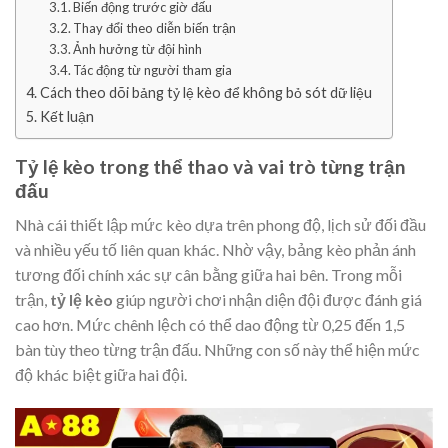
Biến động trước giờ đấu
Thay đổi theo diễn biến trận
Ảnh hưởng từ đội hình
Tác động từ người tham gia
Cách theo dõi bảng tỷ lệ kèo để không bỏ sót dữ liệu
Kết luận
Tỷ lệ kèo trong thể thao và vai trò từng trận
đấu
Nhà cái thiết lập mức kèo dựa trên phong độ, lịch sử đối đầu
và nhiều yếu tố liên quan khác. Nhờ vậy, bảng kèo phản ánh
tương đối chính xác sự cân bằng giữa hai bên. Trong mỗi
trận,
tỷ lệ kèo
giúp người chơi nhận diện đội được đánh giá
cao hơn. Mức chênh lệch có thể dao động từ 0,25 đến 1,5
bàn tùy theo từng trận đấu. Những con số này thể hiện mức
độ khác biệt giữa hai đội.