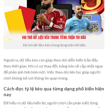
Vai trò dữ liệu kèo trong từng trận thi đấu
Ngoài ra, dữ liệu kèo còn giúp theo dõi diễn biến trận đấu
theo thời gian. Khi có sự thay đổi, bảng kèo sẽ cập nhật ngay
để phản ánh tình hình mới. Việc theo dõi liên tục giúp người
chơi không bỏ sót thông tin quan trọng.
Cách đọc tỷ lệ kèo qua từng dạng phổ biến hiện
nay
Để hiểu rõ dữ liệu hiển thị, người chơi cần phân biệt từng