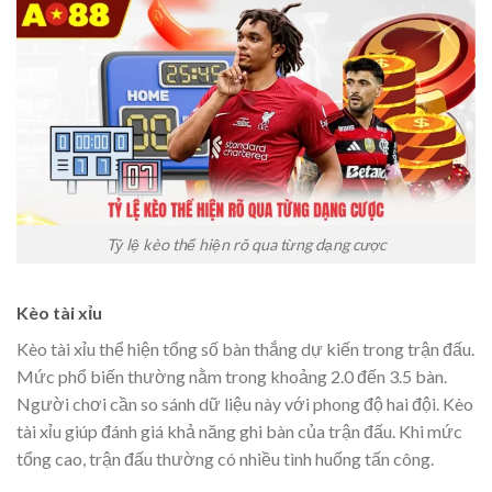
Tỷ lệ kèo thể hiện rõ qua từng dạng cược
Kèo tài xỉu
Kèo tài xỉu thể hiện tổng số bàn thắng dự kiến trong trận đấu.
Mức phổ biến thường nằm trong khoảng 2.0 đến 3.5 bàn.
Người chơi cần so sánh dữ liệu này với phong độ hai đội. Kèo
tài xỉu giúp đánh giá khả năng ghi bàn của trận đấu. Khi mức
tổng cao, trận đấu thường có nhiều tình huống tấn công.