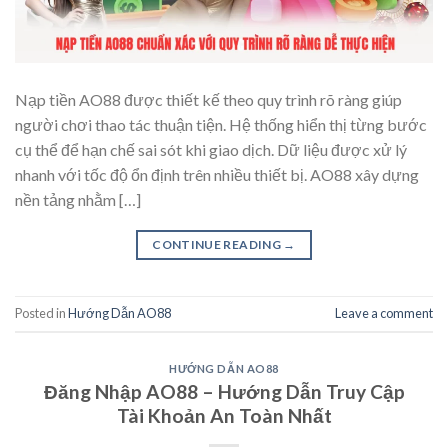
Nạp tiền AO88 được thiết kế theo quy trình rõ ràng giúp
người chơi thao tác thuận tiện. Hệ thống hiển thị từng bước
cụ thể để hạn chế sai sót khi giao dịch. Dữ liệu được xử lý
nhanh với tốc độ ổn định trên nhiều thiết bị. AO88 xây dựng
nền tảng nhằm […]
CONTINUE READING
→
Posted in
Hướng Dẫn AO88
Leave a comment
HƯỚNG DẪN AO88
Đăng Nhập AO88 – Hướng Dẫn Truy Cập
Tài Khoản An Toàn Nhất