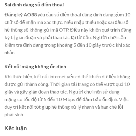
Sai định dạng số điện thoại
Đăng ký AO88
yêu cầu số điện thoại đúng định dạng gồm 10
chữ số để nhận mã xác thực. Nếu nhập thiếu hoặc sai đầu số,
hệ thống sẽ không gửi mã OTP. Điều này khiến quá trình đăng
ký bị gián đoạn và phải thao tác lại từ đầu. Người chơi cần
kiểm tra định dạng trong khoảng 5 đến 10 giây trước khi xác
nhận.
Kết nối mạng không ổn định
Khi thực hiện, kết nối internet yếu có thể khiến dữ liệu không
được gửi thành công. Thời gian tải trang có thể vượt quá 10
giây và gây gián đoạn thao tác. Người chơi nên sử dụng
mạng có tốc độ từ 5 đến 10 Mbps để đảm bảo ổn định. Việc
duy trì kết nối tốt giúp hệ thống xử lý nhanh và hạn chế lỗi
phát sinh.
Kết luận