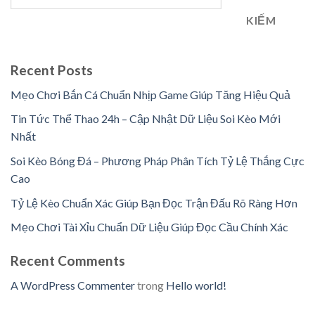
KIẾM
Recent Posts
Mẹo Chơi Bắn Cá Chuẩn Nhịp Game Giúp Tăng Hiệu Quả
Tin Tức Thể Thao 24h – Cập Nhật Dữ Liệu Soi Kèo Mới
Nhất
Soi Kèo Bóng Đá – Phương Pháp Phân Tích Tỷ Lệ Thắng Cực
Cao
Tỷ Lệ Kèo Chuẩn Xác Giúp Bạn Đọc Trận Đấu Rõ Ràng Hơn
Mẹo Chơi Tài Xỉu Chuẩn Dữ Liệu Giúp Đọc Cầu Chính Xác
Recent Comments
A WordPress Commenter
trong
Hello world!