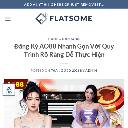
Skip
ADD ANYTHING HERE OR JUST REMOVE IT...
to
content
HƯỚNG DẪN AO88
Đăng Ký AO88 Nhanh Gọn Với Quy
Trình Rõ Ràng Dễ Thực Hiện
POSTED ON
THÁNG 5 20, 2026
BY
ADMIN
20
Th5