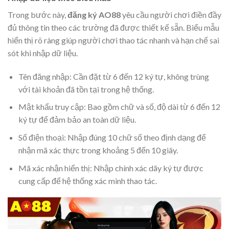
Trong bước này,
đăng ký AO88
yêu cầu người chơi điền đầy
đủ thông tin theo các trường đã được thiết kế sẵn. Biểu mẫu
hiển thị rõ ràng giúp người chơi thao tác nhanh và hạn chế sai
sót khi nhập dữ liệu.
Tên đăng nhập: Cần đặt từ 6 đến 12 ký tự, không trùng
với tài khoản đã tồn tại trong hệ thống.
Mật khẩu truy cập: Bao gồm chữ và số, độ dài từ 6 đến 12
ký tự để đảm bảo an toàn dữ liệu.
Số điện thoại: Nhập đúng 10 chữ số theo định dạng để
nhận mã xác thực trong khoảng 5 đến 10 giây.
Mã xác nhận hiển thị: Nhập chính xác dãy ký tự được
cung cấp để hệ thống xác minh thao tác.