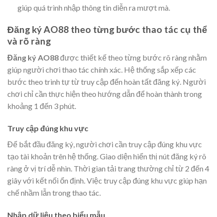
giúp quá trình nhập thông tin diễn ra mượt mà.
Đăng ký AO88 theo từng bước thao tác cụ thể
và rõ ràng
Đăng ký AO88
được thiết kế theo từng bước rõ ràng nhằm
giúp người chơi thao tác chính xác. Hệ thống sắp xếp các
bước theo trình tự từ truy cập đến hoàn tất đăng ký. Người
chơi chỉ cần thực hiện theo hướng dẫn để hoàn thành trong
khoảng 1 đến 3 phút.
Truy cập đúng khu vực
Để bắt đầu đăng ký, người chơi cần truy cập đúng khu vực
tạo tài khoản trên hệ thống. Giao diện hiển thị nút đăng ký rõ
ràng ở vị trí dễ nhìn. Thời gian tải trang thường chỉ từ 2 đến 4
giây với kết nối ổn định. Việc truy cập đúng khu vực giúp hạn
chế nhầm lẫn trong thao tác.
Nhập dữ liệu theo biểu mẫu