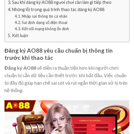
Sau khi đăng ký AO88 người chơi cần làm gì tiếp theo
Những lỗi trong quá trình thao tác đăng ký AO88
Nhập sai thông tin cá nhân
Sai định dạng số điện thoại
Kết nối mạng không ổn định
Kết luận
Đăng ký AO88 yêu cầu chuẩn bị thông tin
trước khi thao tác
Đăng ký AO88
sẽ diễn ra thuận tiện hơn khi người chơi
chuẩn bị sẵn dữ liệu cần thiết trước khi bắt đầu. Việc chuẩn
bị đầy đủ giúp hạn chế sai sót và rút ngắn thời gian xử lý trên
hệ thống.