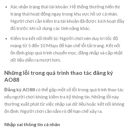
Xác nhận trạng thái tài khoản: Hệ thống thường hiển thị
trạng thái hoạt động ngay trong khu vực hồ sơ cá nhân.
Người chơi cần kiểm tra tài khoản đã được kích hoạt đầy
đủ trước khi sử dụng các tính năng khác.
Kiểm tra kết nối thiết bị: Người chơi nên duy trì tốc độ
mạng từ 5 đến 10 Mbps để hạn chế lỗi tải trang. Kết nối
ổn định giúp quá trình chuyển mục, đăng nhập và cập nhật
dữ liệu diễn ra mượt hơn.
Những lỗi trong quá trình thao tác đăng ký
AO88
Đăng ký AO88
có thể gặp một số lỗi trong quá trình thao tác
nếu người chơi không kiểm tra kỹ thông tin. Những lỗi này
thường xuất phát từ việc nhập sai dữ liệu hoặc kết nối không
ổn định. Người chơi cần nắm rõ để hạn chế xảy ra.
Nhập sai thông tin cá nhân