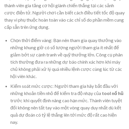
thành viên gia tăng cơ hội giành chiến thắng tại các sảnh
cược điện tử. Người chơi cần biết cách điều tiết tốc độ quay
thay vì phụ thuộc hoàn toàn vào các chỉ số do phần mềm cung
cấp sẵn trên ứng dụng.
Chọn thời điểm vàng: Bạn nên tham gia quay thưởng vào
những khung giờ có số lượng người tham gia ít nhất để
giảm bớt sự cạnh tranh về quỹ thưởng lớn. Công cụ phân
tích thường đưa ra những dự báo chính xác hơn khi máy
chủ không phải xử lý quá nhiều lệnh cược cùng lúc từ các
hội viên khác.
Kiểm soát mức cược: Người tham gia hãy bắt đầu với
những khoản tiền nhỏ để kiểm tra độ nhạy của
tool nổ hũ
trước khi quyết định nâng cao hạn mức. Thành viên tuyệt
đối không nên tất tay vào một vòng quay duy nhất dù kết
quả dự đoán có tỷ lệ thắng lên tới mức độ rất cao hiện
nay.