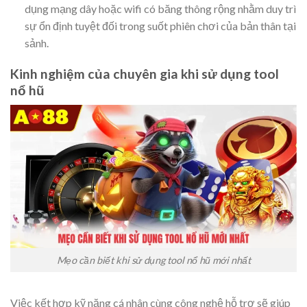
dụng mạng dây hoặc wifi có băng thông rộng nhằm duy trì
sự ổn định tuyệt đối trong suốt phiên chơi của bản thân tại
sảnh.
Kinh nghiệm của chuyên gia khi sử dụng tool
nổ hũ
Mẹo cần biết khi sử dụng tool nổ hũ mới nhất
Việc kết hợp kỹ năng cá nhân cùng công nghệ hỗ trợ sẽ giúp