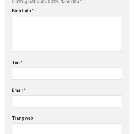
trường bắt buộc được đánh dấu
*
Bình luận
*
Tên
*
Email
*
Trang web