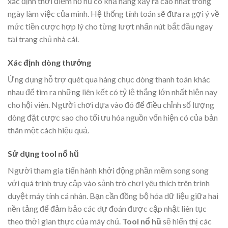
xác định thời điểm nổ hũ có khả năng xảy ra cao nhất trong
ngày làm việc của mình. Hệ thống tính toán sẽ đưa ra gợi ý về
mức tiền cược hợp lý cho từng lượt nhấn nút bắt đầu ngay
tại trang chủ nhà cái.
Xác định dòng thưởng
Ứng dụng hỗ trợ quét qua hàng chục dòng thanh toán khác
nhau để tìm ra những liên kết có tỷ lệ thắng lớn nhất hiện nay
cho hội viên. Người chơi dựa vào đó để điều chỉnh số lượng
dòng đặt cược sao cho tối ưu hóa nguồn vốn hiện có của bản
thân một cách hiệu quả.
Sử dụng tool nổ hũ
Người tham gia tiến hành khởi động phần mềm song song
với quá trình truy cập vào sảnh trò chơi yêu thích trên trình
duyệt máy tính cá nhân. Bạn cần đồng bộ hóa dữ liệu giữa hai
nền tảng để đảm bảo các dự đoán được cập nhật liên tục
theo thời gian thực của máy chủ.
Tool nổ hũ
sẽ hiển thị các